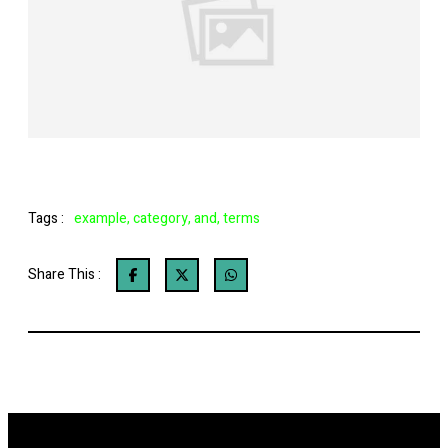
Tags :
example
,
category
,
and
,
terms
Share This :